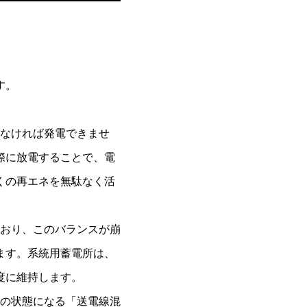
す。
がなければ発電できませ
際に放電することで、電
くの再エネを無駄なく活
ており、このバランスが崩
ます。系統用蓄電所は、
度に維持します。
前の状態になる「送電線混