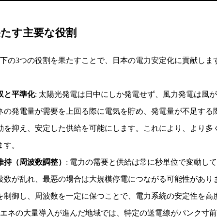
果たす主要な役割
下の3つの役割を果たすことで、日本の電力安定化に貢献しま
収と平準化
: 太陽光発電は日中にしか発電せず、風力発電は風
ネの発電量が需要を上回る際に電気を貯め、発電量が不足する
動を抑え、安定した供給を可能にします。これにより、より多
ます。
維持（周波数調整）
: 電力の需要と供給は常に秒単位で変動し
波数が乱れ、最悪の場合は大規模停電につながる可能性があり
を制御し、周波数を一定に保つことで、電力系統の安定性を高
 再エネの大量導入が進んだ地域では、特定の送電線がパンク寸