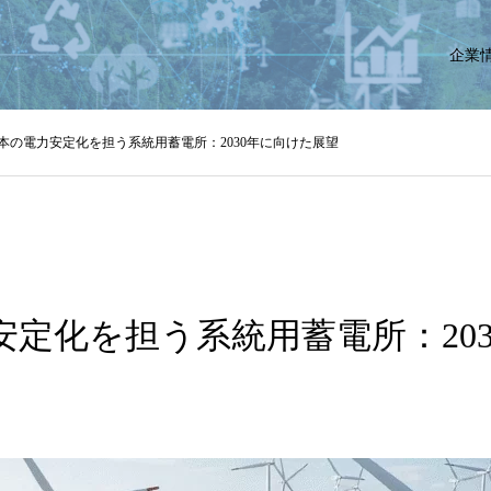
企業
本の電力安定化を担う系統用蓄電所：2030年に向けた展望
安定化を担う系統用蓄電所：20