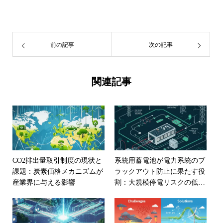
前の記事
次の記事
関連記事
CO2排出量取引制度の現状と
系統用蓄電池が電力系統のブ
課題：炭素価格メカニズムが
ラックアウト防止に果たす役
産業界に与える影響
割：大規模停電リスクの低減
と安定性向上への貢献